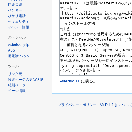
回線接続
ベンダー
ひかり電話
セキュリティ
イベント情報
スペシャル
Asterisk pjsip
ABS
黒電話 ハック
ツール
リンク元
関連ページの更新状況
Asterisk 11
に戻る。
特別ページ
ページ情報
プライバシー・ポリシー
VoIP-Info.jpについ