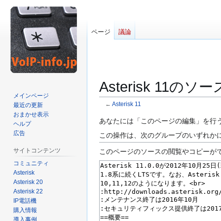
ページ
議論
Asterisk 11の
メインページ
←
Asterisk 11
最近の更新
おまかせ表示
ナ
検
あなたには「このページの編集」を行
ヘルプ
ビ
索
広告
この操作は、次のグループのいずれかに
ゲ
に
サイトコンテンツ
このページのソースの閲覧やコピーが
ー
移
コミュニティ
シ
動
Asterisk
ョ
Asterisk 20
ン
Asterisk 22
に
IP電話機
移
購入情報
動
導入事例