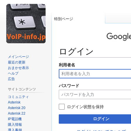
特別ページ
ログイン
メインページ
最近の更新
利用者名
ナ
検
おまかせ表示
ビ
索
ヘルプ
ゲ
に
広告
ー
移
パスワード
サイトコンテンツ
シ
動
コミュニティ
ョ
Asterisk
ン
ログイン状態を保持
Asterisk 20
に
Asterisk 22
移
ログイン
IP電話機
動
購入情報
導入事例